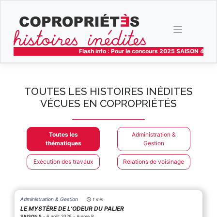
Skip
to
content
Flash info : Pour le concours 2025 SAISON 4 les 3
TOUTES LES HISTOIRES INÉDITES
VÉCUES EN COPROPRIÉTÉS
Toutes les
Administration &
thématiques
Gestion
Exécution des travaux
Relations de voisinage
Administration & Gestion
1 min
LE MYSTÈRE DE L’ODEUR DU PALIER
SAISON 5
- 6 août 2026 - Aurore R.