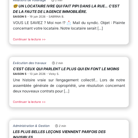
Relations de voisinage
2 min
🤓 UN LOCATAIRE IVRE QUI FAIT PIPI DANS LA RUE… C’EST
DE LA FAUTE DE L’AGENCE IMMOBILIÈRE.
SAISON 5
- 19 juin 2026 - SABRINA B.
VOUS LE SAVIEZ ? Moi non ⁉️ 📩 Mail du syndic. Objet : Plainte
concernant votre locataire. Notre locataire serait […]
Continuer la lecture >>
Exécution des travaux
2 min
C’EST CEUX QUI PARLENT LE PLUS QUI EN FONT LE MOINS
SAISON 5
- 13 juin 2026 - Vicky S.
Une histoire vraie sur l’engagement collectif… Lors de notre
assemblée générale de copropriété, une résolution concernant
deux nouveaux contrats pour […]
Continuer la lecture >>
Administration & Gestion
2 min
LES PLUS BELLES LEÇONS VIENNENT PARFOIS DES
INVISIBLES