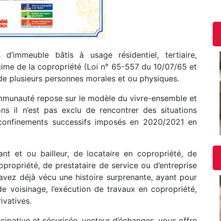
’immeuble bâtis à usage résidentiel, tertiaire,
gime de la copropriété (Loi n° 65-557 du 10/07/65 et
e de plusieurs personnes morales et ou physiques.
mmunauté repose sur le modèle du vivre-ensemble et
ons il n’est pas exclu de rencontrer des situations
s confinements successifs imposés en 2020/2021 en
nt et ou bailleur, de locataire en copropriété, de
propriété, de prestataire de service ou d’entreprise
avez déjà vécu une histoire surprenante, ayant pour
 de voisinage, l’exécution de travaux en copropriété,
ivatives.
icipative et sécurisée, vecteur d’échanges, vous offre