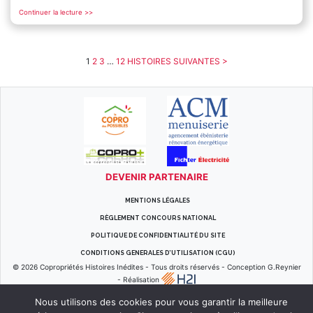
Continuer la lecture >>
1
2
3
…
12
HISTOIRES SUIVANTES >
DEVENIR PARTENAIRE
MENTIONS LÉGALES
RÈGLEMENT CONCOURS NATIONAL
POLITIQUE DE CONFIDENTIALITÉ DU SITE
CONDITIONS GENERALES D’UTILISATION (CGU)
© 2026
Copropriétés Histoires Inédites
-
Tous droits réservés
-
Conception G.Reynier
-
Réalisation
Nous utilisons des cookies pour vous garantir la meilleure