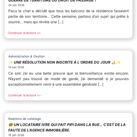
GUERRE DE TERRITOIRE OU DROIT DE PASSAGE ?
24 juin 2026
Paco le chat a décidé que tous les balcons de la résidence faisaient
partie de son territoire… Cette semaine, parlons d’un sujet qui prête à
sourire… mais qui révèle une […]
Continuer la lecture >>
Administration & Gestion
✨️ UNE RÉSOLUTION NON INSCRITE À L’ORDRE DU JOUR 🙏✨️
19 juin 2026
Ce soir, j’ai eu une belle preuve que la bienveillance existe encore.
N’ayant pas trouvé de mode de garde, j’ai demandé si je pouvais
exceptionnellement venir à une assemblée générale […]
Continuer la lecture >>
Relations de voisinage
🤓 UN LOCATAIRE IVRE QUI FAIT PIPI DANS LA RUE… C’EST DE LA
FAUTE DE L’AGENCE IMMOBILIÈRE.
19 juin 2026