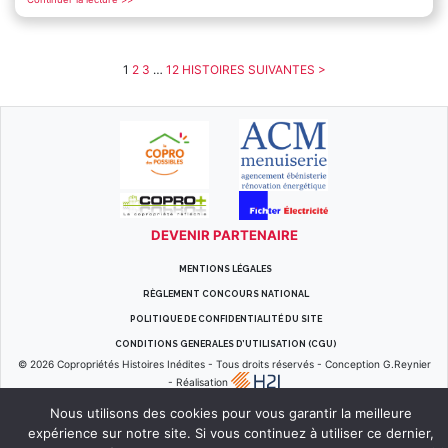
1
2
3
…
12
HISTOIRES SUIVANTES >
DEVENIR PARTENAIRE
MENTIONS LÉGALES
RÈGLEMENT CONCOURS NATIONAL
POLITIQUE DE CONFIDENTIALITÉ DU SITE
CONDITIONS GENERALES D’UTILISATION (CGU)
© 2026
Copropriétés Histoires Inédites
-
Tous droits réservés
-
Conception G.Reynier
-
Réalisation
Nous utilisons des cookies pour vous garantir la meilleure
expérience sur notre site. Si vous continuez à utiliser ce dernier,