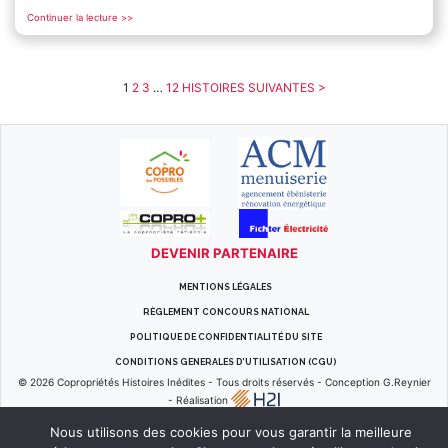
Continuer la lecture >>
1
2
3
…
12
HISTOIRES SUIVANTES >
DEVENIR PARTENAIRE
MENTIONS LÉGALES
RÈGLEMENT CONCOURS NATIONAL
POLITIQUE DE CONFIDENTIALITÉ DU SITE
CONDITIONS GENERALES D’UTILISATION (CGU)
© 2026
Copropriétés Histoires Inédites
-
Tous droits réservés
-
Conception G.Reynier
-
Réalisation
Nous utilisons des cookies pour vous garantir la meilleure