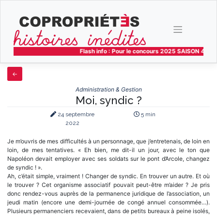
Skip
to
content
Flash info : Pour le concours 2025 SAISON 4 les 3
Administration & Gestion
Moi, syndic ?
24 septembre
5 min
2022
Je m’ouvris de mes difficultés à un personnage, que j’entretenais, de loin en
loin, de mes tentatives. « Eh bien, me dit-il un jour, avec le ton que
Napoléon devait employer avec ses soldats sur le pont d’Arcole, changez
de syndic ! ».
Ah, c’était simple, vraiment ! Changer de syndic. En trouver un autre. Et où
le trouver ? Cet organisme associatif pouvait peut-être m’aider ? Je pris
donc rendez-vous auprès de la permanence juridique de l’association, un
jeudi matin (encore une demi-journée de congé annuel consommée…).
Plusieurs permanenciers recevaient, dans de petits bureaux à peine isolés,