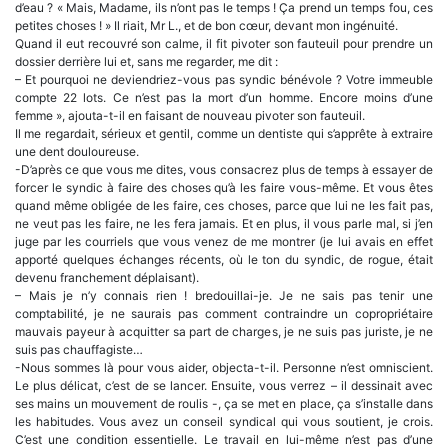
d’eau ? « Mais, Madame, ils n’ont pas le temps ! Ça prend un temps fou, ces
petites choses ! » Il riait, Mr L., et de bon cœur, devant mon ingénuité.
Quand il eut recouvré son calme, il fit pivoter son fauteuil pour prendre un
dossier derrière lui et, sans me regarder, me dit :
– Et pourquoi ne deviendriez-vous pas syndic bénévole ? Votre immeuble
compte 22 lots. Ce n’est pas la mort d’un homme. Encore moins d’une
femme », ajouta-t-il en faisant de nouveau pivoter son fauteuil.
Il me regardait, sérieux et gentil, comme un dentiste qui s’apprête à extraire
une dent douloureuse.
-D’après ce que vous me dites, vous consacrez plus de temps à essayer de
forcer le syndic à faire des choses qu’à les faire vous-même. Et vous êtes
quand même obligée de les faire, ces choses, parce que lui ne les fait pas,
ne veut pas les faire, ne les fera jamais. Et en plus, il vous parle mal, si j’en
juge par les courriels que vous venez de me montrer (je lui avais en effet
apporté quelques échanges récents, où le ton du syndic, de rogue, était
devenu franchement déplaisant).
– Mais je n’y connais rien ! bredouillai-je. Je ne sais pas tenir une
comptabilité, je ne saurais pas comment contraindre un copropriétaire
mauvais payeur à acquitter sa part de charges, je ne suis pas juriste, je ne
suis pas chauffagiste…
-Nous sommes là pour vous aider, objecta-t-il. Personne n’est omniscient.
Le plus délicat, c’est de se lancer. Ensuite, vous verrez – il dessinait avec
ses mains un mouvement de roulis -, ça se met en place, ça s’installe dans
les habitudes. Vous avez un conseil syndical qui vous soutient, je crois.
C’est une condition essentielle. Le travail en lui-même n’est pas d’une