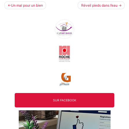
Navigation
Un mal pour un bien
Réveil pieds dans l’eau
de
l’article
SUR FACEBOOK