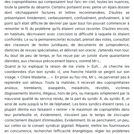
des copropriétaires qui composaient tout l’arc-en-ciel, toutes les nuances,
toute la palette du désarroi. Certains portaient avec peine un épais dossier
dont s’échappaient factures et lettres recommandées. D’autres se
présentaient timidement, verbeusement, confusément, profusément, à tel
point qu’il était difficile de deviner par quel bout l’on pouvait commencer à
remonter le fil du problème qu’ils étaient venus raconter. D’autres encore,
en habitués, décrivaient avec concision la difficulté à laquelle ils étaient
confrontés. Le ou la permanencier(e) écoutait, prenait des notes, consultait
des classeurs de textes juridiques, de documents de jurisprudence,
d’articles de revues spécialisées, et délivrait son oracle. J’attendis mon tour.
Au bout de peu de temps, je fus reçue par un juriste d’une quarantaine
d’années, aux cheveux précocement blancs, nommé Mr L..
Quand je lui expliquai la raison de ma visite (« Euh… Je cherche les
coordonnées d’un bon syndic »), une franche hilarité se peignit sur son
visage. « Chère Madame…. ». En proie au fou-rire, Mr L. ne parvenait pas à
reprendre son sérieux. Toute la matinée, il recevait des copropriétaires
anxieux, tremblants, exaspérés, maladroits, révoltés, victimes
d’agissements léonins, illégaux, hors de prix, ou marqués simplement par la
mauvaise qualité du service rendu, de la part du syndic A, du syndic B, et
ainsi de suite jusqu’à la fin de l’alphabet. Les bons syndics étaient rares. La
plupart d’entre eux faisaient « rentrer » le maximum de copropriétés dans
leur portefeuille et, évidemment, n’avaient pas le temps de s’occuper
correctement d’autant d’immeubles. Evidemment. Ils se penchaient, un peu,
sur celles où le conseil syndical gigotait. Réparer, mettre les fournisseurs
en concurrence, rechercher l’efficacité énergétique, régler les problèmes