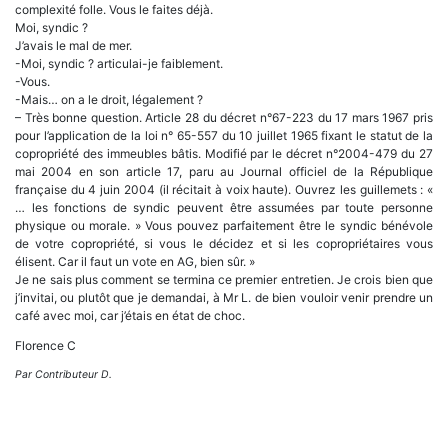
complexité folle. Vous le faites déjà.
Moi, syndic ?
J’avais le mal de mer.
-Moi, syndic ? articulai-je faiblement.
-Vous.
-Mais… on a le droit, légalement ?
– Très bonne question. Article 28 du décret n°67-223 du 17 mars 1967 pris
pour l’application de la loi n° 65-557 du 10 juillet 1965 fixant le statut de la
copropriété des immeubles bâtis. Modifié par le décret n°2004-479 du 27
mai 2004 en son article 17, paru au Journal officiel de la République
française du 4 juin 2004 (il récitait à voix haute). Ouvrez les guillemets : «
… les fonctions de syndic peuvent être assumées par toute personne
physique ou morale. » Vous pouvez parfaitement être le syndic bénévole
de votre copropriété, si vous le décidez et si les copropriétaires vous
élisent. Car il faut un vote en AG, bien sûr. »
Je ne sais plus comment se termina ce premier entretien. Je crois bien que
j’invitai, ou plutôt que je demandai, à Mr L. de bien vouloir venir prendre un
café avec moi, car j’étais en état de choc.
Florence C
Par Contributeur D.