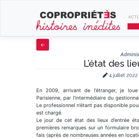
Skip
to
ACTU
content
Adminis
L’état des li
4 juillet 2022
En 2009, arrivant de l’étranger, je lo
Parisienne, par l’intermédiaire du gestionn
Le professionnel n’étant pas disponible pour l
est chargé.
Le jour de cet état des lieux d’entrée é
premières remarques sur un formulaire brou
fais (après de nombreuses années en locatio