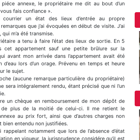
iéce annexe, le propriétaire me dit au bout d’un
 vous fais confiance ».
 courrier un état des lieux d’entrée au propre
remarques que j’ai évoquées en début de visite. J’ai
qui m’a été transmise.
étaire a tenu à faire l’état des lieux de sortie. En 5
s cet appartement sauf une petite brûlure sur la
ui avant mon arrivée dans l’appartement avait été
n d’eau lors d’un orage. Prévenu en temps et heure
ur le sujet.
croche (aucune remarque particulière du propriétaire)
 sera intégralement rendu, étant précisé que ni l’un
ie.
étaire un chèque en remboursement de mon dépôt de
e plus de la moitié de celui-ci. Il me retient le
nexe au prix fort, ainsi que d’autres charges non
t bien entendu non justifiées.
ui rappelant notamment que lors de l’absence d’état
ation en vigueur, la jurisprudence considére qu’il est