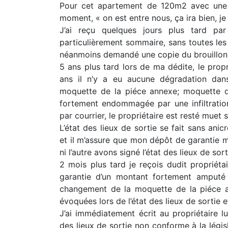
Pour cet apartement de 120m2 avec une p
moment, « on est entre nous, ça ira bien, je
J’ai reçu quelques jours plus tard par
particulièrement sommaire, sans toutes les 
néanmoins demandé une copie du brouillon, 
5 ans plus tard lors de ma dédite, le propri
ans il n’y a eu aucune dégradation dan
moquette de la piéce annexe; moquette q
fortement endommagée par une infiltratio
par courrier, le propriétaire est resté muet s
L’état des lieux de sortie se fait sans ani
et il m’assure que mon dépôt de garantie me
ni l’autre avons signé l’état des lieux de sort
2 mois plus tard je reçois dudit propri
garantie d’un montant fortement amputé d
changement de la moquette de la piéce an
évoquées lors de l’état des lieux de sortie e
J’ai immédiatement écrit au propriétaire l
des lieux de sortie non conforme à la législ