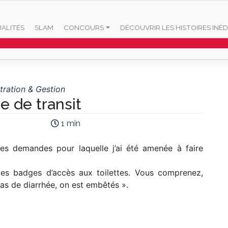
ALITÉS
SLAM
CONCOURS
DÉCOUVRIR LES HISTOIRES INÉD
F
tration & Gestion
re de transit
1 min
res demandes pour laquelle j’ai été amenée à faire
des badges d’accès aux toilettes. Vous comprenez,
as de diarrhée, on est embêtés ».