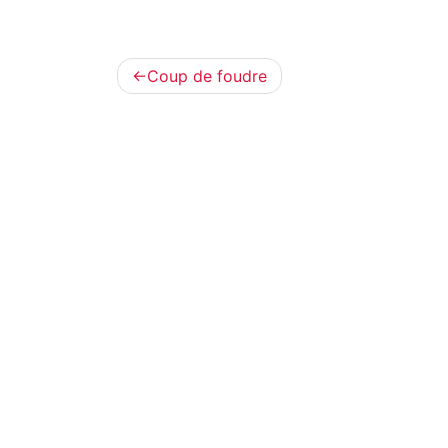
Navigation
Coup de foudre
de
l’article