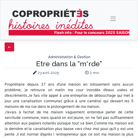
Skip
to
content
Flash info : Pour le concours 2025 SAISON 4 le
Administration & Gestion
Etre dans la “m*rde”
23 avril 2025
2 min
Propriétaire depuis 37 ans d’une maison en lotissement sans aucun
problème, je retrouve un matin ma cour inondée d’eaux usées et
d’excréments.Je fais vite appel à une entreprise de débouchage qui met à
jour une canalisation commune( grâce à une caméra) qui dessert les 5
maisons de ma rue dans le prolongement de ma maison.
J’avais à l’achat de ma maison vaguement entendue parler de cette
servitude commune, mais quand on est jeune, on ne fait pas suffisamment
attention aux papiers notariés puisque tout va bien.Comme ma maison est
la dernière et la canalisation plus basse vers chez moi pour qu’il y est une
pente ,il est normal d’après l ‘entrepreneur que ce soit ma maison la plus