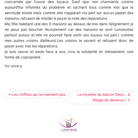
concernée par l’usure des tuyaux. Sauf que nos charmants voisins
aujourd’hui informés du problème et sachant tous comme moi que la
servitude existe mais comme elle n’apparait nul part sur aucun papier des
maisons, refusent de m’aider à payer la note des réparations.
Ma fille habitant une des 5 maisons au dessus de moi dans l’alignement je
ne peux pas boucher l’écoulement car des maisons se sont construites
partout autour et elle ne pourrait faire sortir ses tuyaux nul part.( comme
mes autres voisins d’ailleurs).Les voisins le savent et refusent donc de
payer avec moi les réparations.
je suis veuve et seule face à eux, vive la solidarité en lotissement, une
forme de copropriété.
Par sylvie p.
Navigation
Les chiffres qui ne mentent pas
Le mystère du balcon fleuri… à
l’étage du dessous !
de
l’article