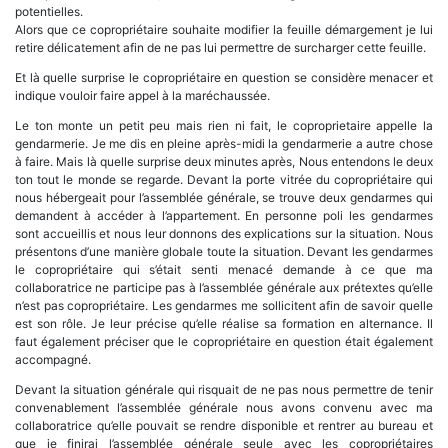
potentielles.
Alors que ce copropriétaire souhaite modifier la feuille démargement je lui
retire délicatement afin de ne pas lui permettre de surcharger cette feuille.
Et là quelle surprise le copropriétaire en question se considère menacer et
indique vouloir faire appel à la maréchaussée.
Le ton monte un petit peu mais rien ni fait, le coproprietaire appelle la
gendarmerie. Je me dis en pleine après-midi la gendarmerie a autre chose
à faire. Mais là quelle surprise deux minutes après, Nous entendons le deux
ton tout le monde se regarde. Devant la porte vitrée du copropriétaire qui
nous hébergeait pour l’assemblée générale, se trouve deux gendarmes qui
demandent à accéder à l’appartement. En personne poli les gendarmes
sont accueillis et nous leur donnons des explications sur la situation. Nous
présentons d’une manière globale toute la situation. Devant les gendarmes
le copropriétaire qui s’était senti menacé demande à ce que ma
collaboratrice ne participe pas à l’assemblée générale aux prétextes qu’elle
n’est pas copropriétaire. Les gendarmes me sollicitent afin de savoir quelle
est son rôle. Je leur précise qu’elle réalise sa formation en alternance. Il
faut également préciser que le copropriétaire en question était également
accompagné.
Devant la situation générale qui risquait de ne pas nous permettre de tenir
convenablement l’assemblée générale nous avons convenu avec ma
collaboratrice qu’elle pouvait se rendre disponible et rentrer au bureau et
que je finirai l’assemblée générale seule avec les copropriétaires