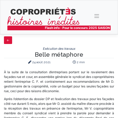
Skip
to
content
Flash info : Pour le concours 2025 SAISON 4 les
Exécution des travaux
Belle métaphore
24 août 2021
2 min
À la suite de la consultation d’entreprises portant sur le ravalement des
façades rue et cour, en assemblée générale le syndicat des copropriétaires
retient l’entreprise C. F. et contrairement aux recommandations de Mr D.
gestionnaire de la copropriété, vote un budget pour les seules façades sur
rue, ceci pour des raisons d’économie.
Après l’obtention du dossier DP et l’exécution des travaux pour les façades
côté rue durant 5 mois, alors que Mr D. assisté du maître d’œuvre procède à
la réception des travaux en présence de l’entreprise, Mr V. copropriétaire
membre du conseil syndical vient à prendre la parole pour demander à
l’entreprise C. F. d’accorder une remise lors du décompte final de ses