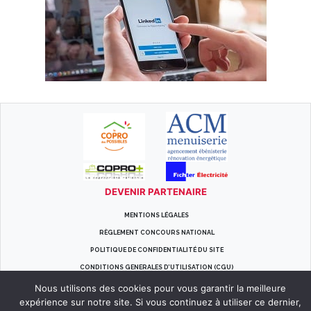
DEVENIR PARTENAIRE
MENTIONS LÉGALES
RÈGLEMENT CONCOURS NATIONAL
POLITIQUE DE CONFIDENTIALITÉ DU SITE
CONDITIONS GENERALES D’UTILISATION (CGU)
© 2026
Copropriétés Histoires Inédites
-
Tous droits réservés
-
Conception G.Reynier
Nous utilisons des cookies pour vous garantir la meilleure
-
Réalisation
expérience sur notre site. Si vous continuez à utiliser ce dernier,